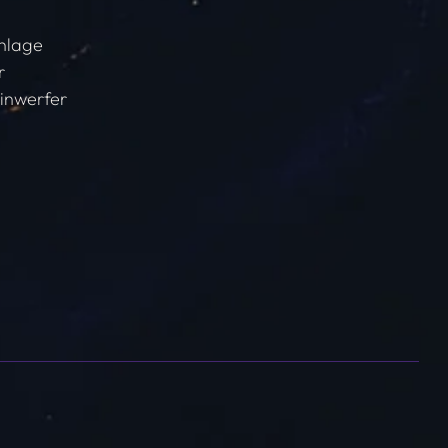
anlage
r
inwerfer