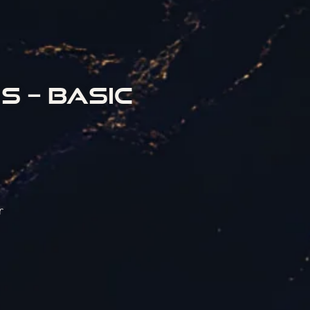
S – BASIC
r