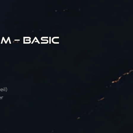
M – BASIC
eil)
er